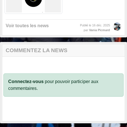
Voir toutes les news
Publié le
16 déc. 2025
par
Vania Picmard
COMMENTEZ LA NEWS
Connectez-vous
pour pouvoir participer aux
commentaires.