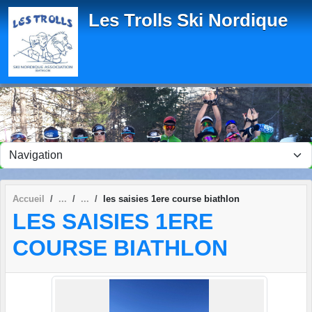
Panneau de gestion des cookies
Les Trolls Ski Nordique
Accueil
les saisies 1ere course biathlon
LES SAISIES 1ERE
COURSE BIATHLON