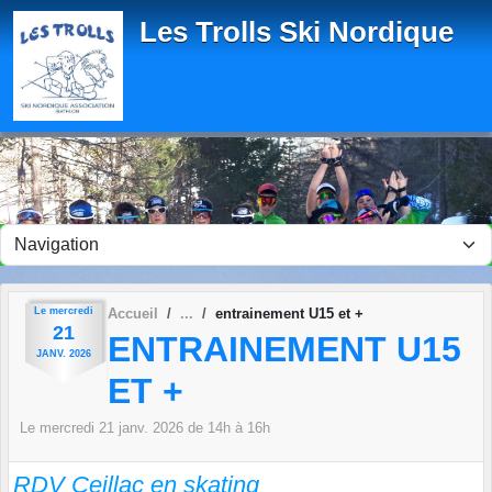
Panneau de gestion des cookies
Les Trolls Ski Nordique
Le
mercredi
Accueil
entrainement U15 et +
21
ENTRAINEMENT U15
JANV.
2026
ET +
Le
mercredi
21
janv.
2026
de 14h à 16h
RDV Ceillac en skating