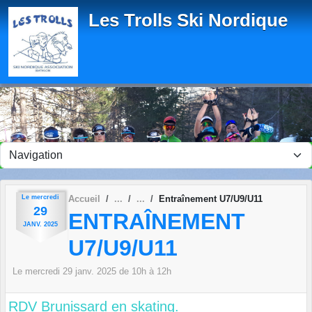
Panneau de gestion des cookies
Les Trolls Ski Nordique
Le
mercredi
Accueil
Entraînement U7/U9/U11
29
ENTRAÎNEMENT
JANV.
2025
U7/U9/U11
Le
mercredi
29
janv.
2025
de 10h à 12h
RDV Brunissard en skating.