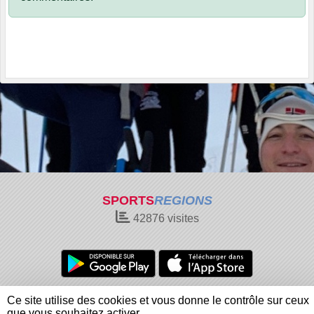
SPORTS
REGIONS
42876
visites
Charte cookies
Gestion des cookies
Ce site utilise des cookies et vous donne le contrôle sur ceux
Informations légales
Signaler un contenu inapproprié
que vous souhaitez activer