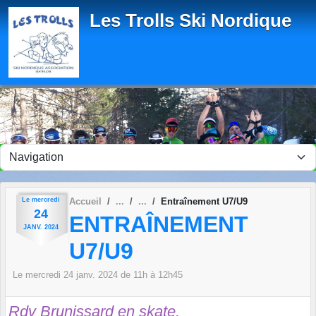
Panneau de gestion des cookies
Les Trolls Ski Nordique
Le
mercredi
Accueil
Entraînement U7/U9
24
ENTRAÎNEMENT
JANV.
2024
U7/U9
Le
mercredi
24
janv.
2024
de 11h à 12h45
Rdv Brunissard en skate.