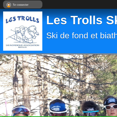
Panneau de gestion des cookies
Se connecter
Les Trolls S
Ski de fond et biat