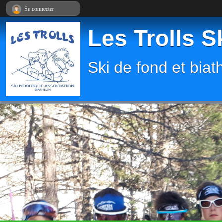
Panneau de gestion des cookies
Se connecter
Les Trolls S
Ski de fond et biat