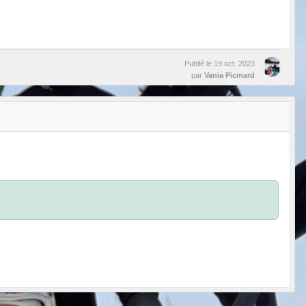
Publié le
19 oct. 2023
par
Vania Picmard