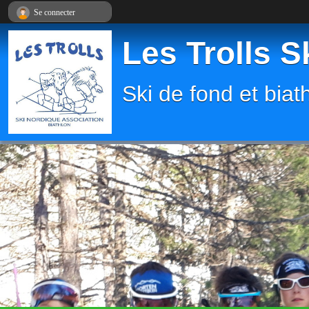
Panneau de gestion des cookies
Se connecter
Les Trolls S
Ski de fond et biat