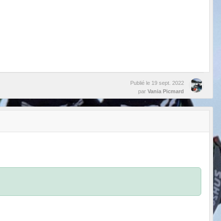
Publié le
19 sept. 2022
par
Vania Picmard