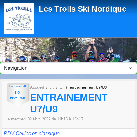
Panneau de gestion des cookies
Les Trolls Ski Nordique
Le
mercredi
Accueil
entrainement U7/U9
02
ENTRAINEMENT
FÉVR.
2022
U7/U9
Le
mercredi
02
févr.
2022
de 11h15 à 13h15
RDV Ceillac en classique.