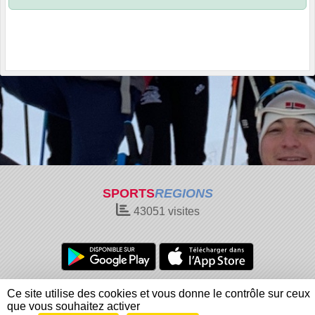
SPORTS
REGIONS
43051
visites
Charte cookies
Gestion des cookies
Ce site utilise des cookies et vous donne le contrôle sur ceux
Informations légales
Signaler un contenu inapproprié
que vous souhaitez activer