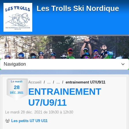
Panneau de gestion des cookies
Les Trolls Ski Nordique
Le
mardi
Accueil
entrainement U7/U9/11
28
ENTRAINEMENT
DÉC.
2021
U7/U9/11
Le
mardi
28
déc.
2021
de 10h30 à 12h30
Les petits U7 U9 U11