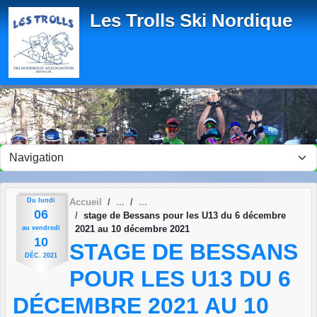
Panneau de gestion des cookies
Les Trolls Ski Nordique
Du
lundi
Accueil
06
stage de Bessans pour les U13 du 6 décembre
2021 au 10 décembre 2021
au
vendredi
10
STAGE DE BESSANS
DÉC.
2021
POUR LES U13 DU 6
DÉCEMBRE 2021 AU 10