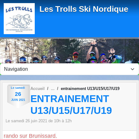
Panneau de gestion des cookies
Les Trolls Ski Nordique
Le
samedi
Accueil
entrainement U13/U15/U17/U19
26
ENTRAINEMENT
JUIN
2021
U13/U15/U17/U19
Le
samedi
26
juin
2021
de 10h à 12h
rando sur Brunissard.