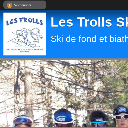
Panneau de gestion des cookies
Se connecter
Les Trolls S
Ski de fond et biat