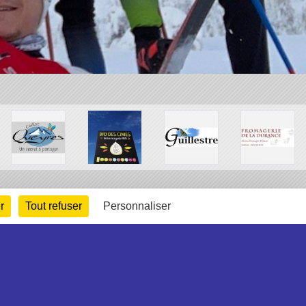
r
Tout refuser
Personnaliser
arte cookies
Gestion des cookies
s légales
Signaler un contenu inapproprié