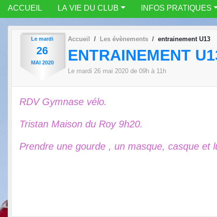
ACCUEIL
LA VIE DU CLUB
INFOS PRATIQUES
Accueil
Les évènements
entrainement U13
Le
mardi
26
ENTRAINEMENT U1
MAI
2020
Le
mardi
26
mai
2020
de 09h à 11h
RDV Gymnase vélo.
Tristan Maison du Roy 9h20.
Prendre une gourde , un masque, casque et l