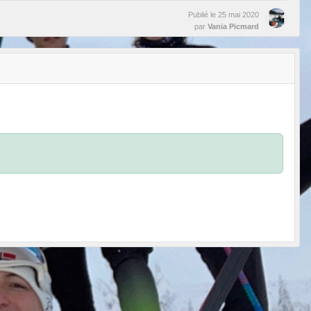
Publié le
25 mai 2020
par
Vania Picmard