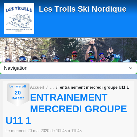
Panneau de gestion des cookies
Les Trolls Ski Nordique
Le
mercredi
Accueil
entrainement mercredi groupe U11 1
20
ENTRAINEMENT
MAI
2020
MERCREDI GROUPE
U11 1
Le
mercredi
20
mai
2020
de 10h45 à 11h45