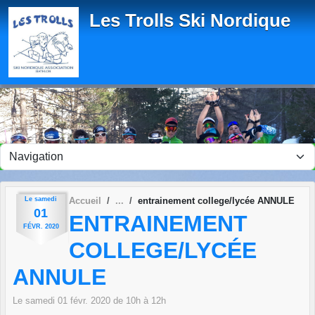
Panneau de gestion des cookies
Les Trolls Ski Nordique
Le
samedi
Accueil
entrainement college/lycée ANNULE
01
ENTRAINEMENT
FÉVR.
2020
COLLEGE/LYCÉE
ANNULE
Le
samedi
01
févr.
2020
de 10h à 12h