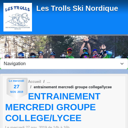
Panneau de gestion des cookies
Les Trolls Ski Nordique
Le
mercredi
Accueil
27
entrainement mercredi groupe college/lycee
NOV.
2019
ENTRAINEMENT
MERCREDI GROUPE
COLLEGE/LYCEE
Le
mercredi
27
nov.
2019
de 14h à 16h