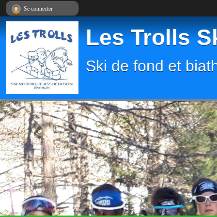
Panneau de gestion des cookies
Se connecter
Les Trolls S
Ski de fond et biat